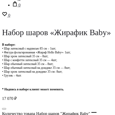
0
0
Набор шаров «Жирафик Baby»
В наборе:
• Шар латексный с надписью 85 см – 1шт;
• Фигура фольгированная «Жираф Hello Baby»- 1шт;
• ⁠Шар хром латексный 35 см – 8шт;
• ⁠Шар с конфетти латексный 35 см — 4шт;
• ⁠Шар обычный латексный 35 см – 8шт;
• ⁠Шар обычный латексный на дождике 35 см — 8шт;
• ⁠Шар хром латексный на дождике 35 см- 8шт;
• Грузик – 4шт.
* Надпись в наборе клиент может поменять.
17 070
₽
Количество товара Набор шаров "Жирафик Baby"