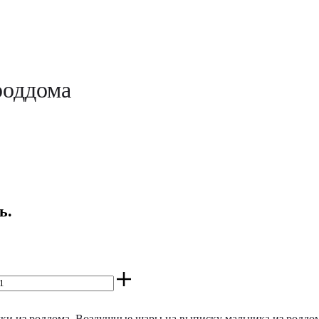
роддома
ь.
ки из роддома
,
Воздушные шары на выписку мальчика из роддо