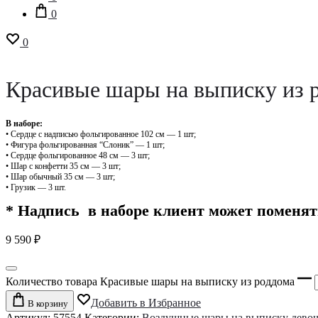
0
0
Красивые шары на выписку из 
В наборе:
• Сердце с надписью фольгированное 102 см — 1 шт;
• Фигура фольгированная “Слоник” — 1 шт;
• Сердце фольгированное 48 см — 3 шт;
• Шар с конфетти 35 см — 3 шт;
• Шар обычный 35 см — 3 шт;
• Грузик — 3 шт.
* Надпись в наборе клиент может поменят
9 590
₽
Количество товара Красивые шары на выписку из роддома
Добавить в Избранное
В корзину
Артикул:
57554
Категории:
Воздушные шары на выписку девоч