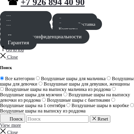
☎
+7 926 894 40 90
Шары для мальчика
Оставить заявку
Шары для девочки
Оплата и Доставка
Шары для девушки
Контакты
Шары для мужчины
Политика конфиденциальности
Гарантия
Go to top
Close
Поиск
Все категории
Воздушные шары для мальчика
Воздушны
шары для девочки
Воздушные шары для девушки, женщины
Воздушные шары на выписку мальчика из роддома
Воздушные шары для мужчин
Воздушные шары на выписку
девочки из роддома
Воздушные шары с бантиками
Воздушные шары на 1 сентября
Воздушные шары в коробке
Воздушные шары на выписку из роддома
Поиск
Reset
View more
Close