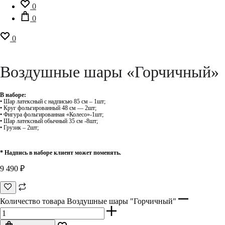
0
0
0
Воздушные шары «Горчичный»
В наборе:
• Шар латексный с надписью 85 см – 1шт;
• Круг фольгированный 48 см — 2шт;
• Фигура фольгированная «Колесо»-1шт;
• Шар латексный обычный 35 см -8шт;
• Грузик – 2шт;
* Надпись в наборе клиент может поменять.
9 490
₽
Количество товара Воздушные шары "Горчичный"