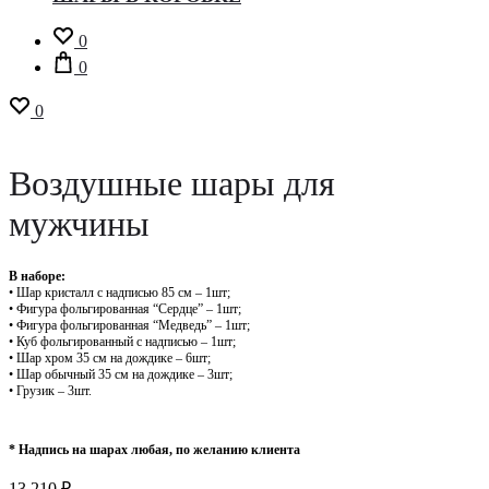
0
0
0
Воздушные шары для
мужчины
В наборе:
• Шар кристалл с надписью 85 см – 1шт;
• Фигура фольгированная “Сердце” – 1шт;
• Фигура фольгированная “Медведь” – 1шт;
• Куб фольгированный с надписью – 1шт;
• Шар хром 35 см на дождике – 6шт;
• Шар обычный 35 см на дождике – 3шт;
• Грузик – 3шт.
* Надпись на шарах любая, по желанию клиента
13 210
₽