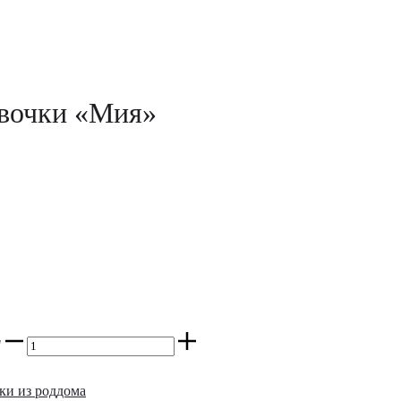
евочки «Мия»
"
ки из роддома