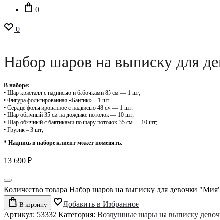
0
0
Набор шаров на выписку для д
В наборе:
• Шар кристалл с надписью и бабочками 85 см — 1 шт;
• Фигура фольгированная «Бантик» – 1 шт;
• Сердце фольгированное с надписью 48 см — 1 шт;
• Шар обычный 35 см на дождике потолок — 10 шт;
• Шар обычный с бантиками по шару потолок 35 см — 10 шт;
• Грузик – 3 шт;
* Надпись в наборе клиент может поменять.
13 690
₽
Количество товара Набор шаров на выписку для девочки "Мия
Добавить в Избранное
В корзину
Артикул:
53332
Категория:
Воздушные шары на выписку девоч