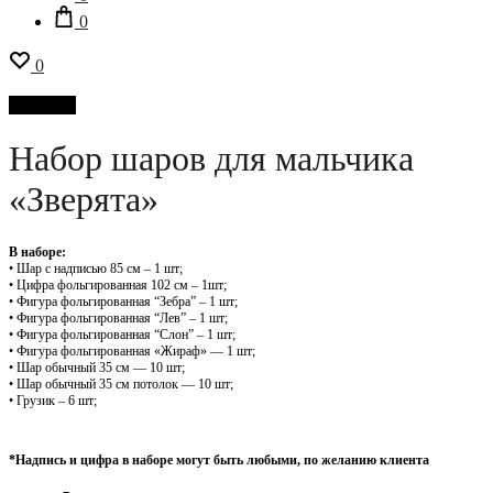
0
0
Новинка
Набор шаров для мальчика
«Зверята»
В наборе:
• Шар с надписью 85 см – 1 шт;
• Цифра фольгированная 102 см – 1шт;
• Фигура фольгированная “Зебра” – 1 шт;
• Фигура фольгированная “Лев” – 1 шт;
• Фигура фольгированная “Слон” – 1 шт;
• Фигура фольгированная «Жираф» — 1 шт;
• Шар обычный 35 см — 10 шт;
• Шар обычный 35 см потолок — 10 шт;
• Грузик – 6 шт;
*Надпись и цифра в наборе могут быть любыми, по желанию клиента