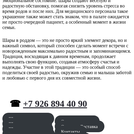
эмоциональное состояние. Шары создают весёлую и
радостную обстановку, помогая снизить уровень стресса во
время родов и после них. Для медицинского персонала такое
украшение также может стать знаком, что в палате ожидается
не просто очередной пациент, а особенный момент в жизни
семьи.
Шары в роддом — это не просто яркий элемент декора, но и
важный символ, который способен сделать момент встречи с
новорожденным максимально радостным и запоминающимся.
Традиция, восходящая к давним временам, продолжает
выполнять свою функцию, создавая атмосферу счастья и
надежды. Участие в этой традиции — это особый способ
поделиться своей радостью, окружив семью и малыша заботой
и любовью с первого дня их совместной жизни.
☎
+7 926 894 40 90
Шары для мальчика
Оставить заявку
Шары для девочки
Оплата и Доставка
Шары для девушки
Контакты
Шары для мужчины