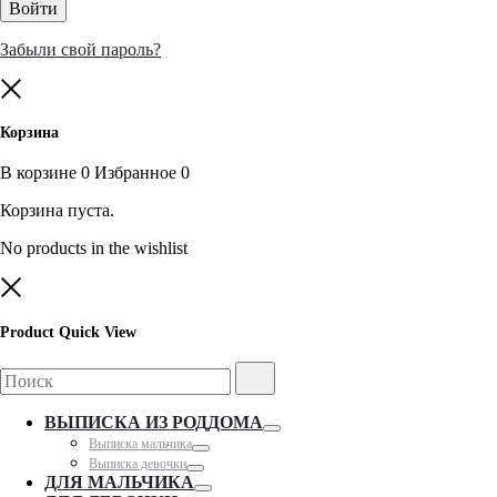
Войти
Забыли свой пароль?
Close
Корзина
В корзине
0
Избранное
0
Корзина пуста.
No products in the wishlist
Close
Product Quick View
Search
Поиск
for:
ВЫПИСКА ИЗ РОДДОМА
Toggle
Выписка мальчика
Toggle
Выписка девочки
Toggle
ДЛЯ МАЛЬЧИКА
Toggle