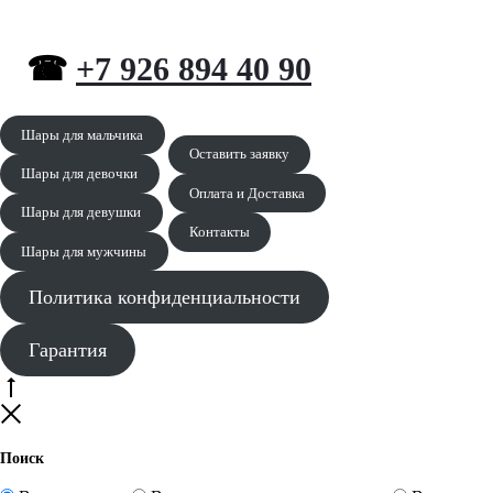
☎
+7 926 894 40 90
Шары для мальчика
Оставить заявку
Шары для девочки
Оплата и Доставка
Шары для девушки
Контакты
Шары для мужчины
Политика конфиденциальности
Гарантия
Go
to
Close
top
Поиск